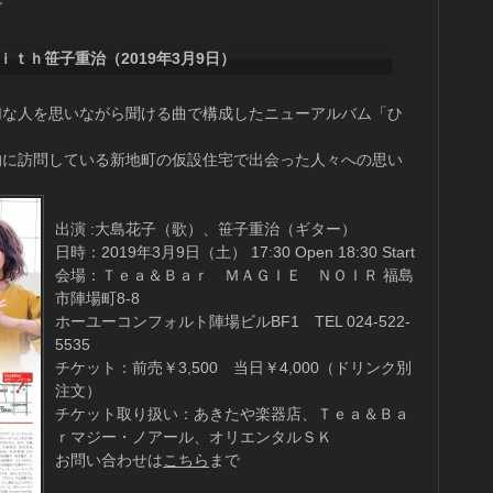
で
ｔｈ笹子重治（2019年3月9日）
切な人を思いながら聞ける曲で構成したニューアルバム「ひ
的に訪問している新地町の仮設住宅で出会った人々への思い
出演 :大島花子（歌）、笹子重治（ギター）
日時：2019年3月9日（土） 17:30 Open 18:30 Start
会場：Ｔｅａ＆Ｂａｒ ＭＡＧＩＥ ＮＯＩＲ 福島
市陣場町8-8
ホーユーコンフォルト陣場ビルBF1 TEL 024-522-
5535
チケット：前売￥3,500 当日￥4,000（ドリンク別
注文）
チケット取り扱い：あきたや楽器店、Ｔｅａ＆Ｂａ
ｒマジー・ノアール、オリエンタルＳＫ
お問い合わせは
こちら
まで