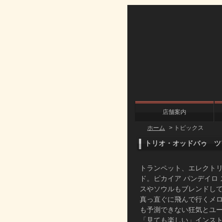
店舗案内
ホーム
>
トピックス
トリオ・オッドバゥ ツアー
トランペット、エレクト
ド。ピカイア パンデイロ
スやソウルもブレンドして
真っ直ぐに飛んで行くメ
も予測できない狂気とユ
「見ても楽しい」インス