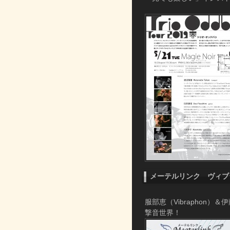
メーテルリンク ヴィブラ
服部恵（Vibraphon）
撃音世界！