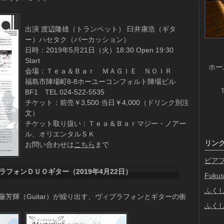
出演 渡辺隆雄（トランペット） 臼井康浩（ギタ
ー）ハセタク（パーカッション）
日時：2019年5月21日（火）18:30 Open 19:30
Start
ホー
会場：Ｔｅａ＆Ｂａｒ ＭＡＧＩＥ ＮＯＩＲ
福島市陣場町8-8ホーユーコンフォルト陣場ビル
BF1 TEL 024-522-5535
チケット：前売￥3,500 当日￥4,000（ドリンク別注
文）
チケット取り扱い：Ｔｅａ＆Ｂａｒマジー・ノアー
ル、オリエンタルＳＫ
リン
お問い合わせは
こちら
まで
ビア
フォンＤＵＯギター（2019年4月22日）
Fukus
ふく
＆伊藤芳輝（Guitar）が繰り出す、ヴィブラフォンとギターの衝
ふく