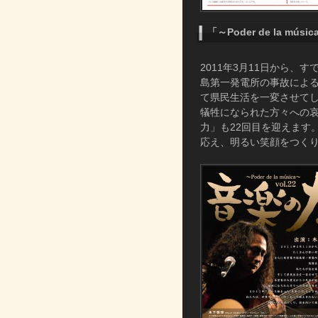
「～Poder de la m
2011年3月11日から
島第一発電所の事故によ
て県民生活を一変させて
犠牲になられた方々への哀
力」も22回目を迎えます
応え、明るい笑顔をつく