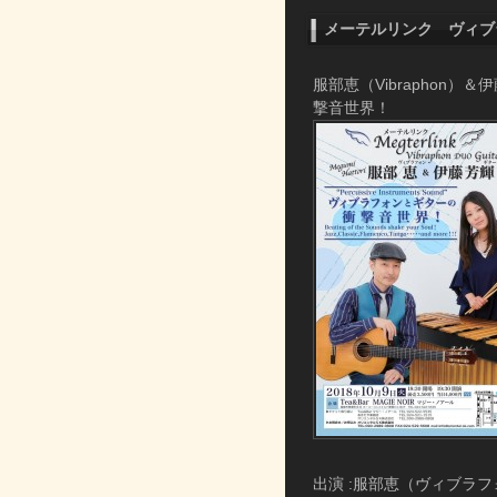
メーテルリンク ヴィブ
服部恵（Vibraphon）
撃音世界！
出演 :服部恵（ヴィブラ