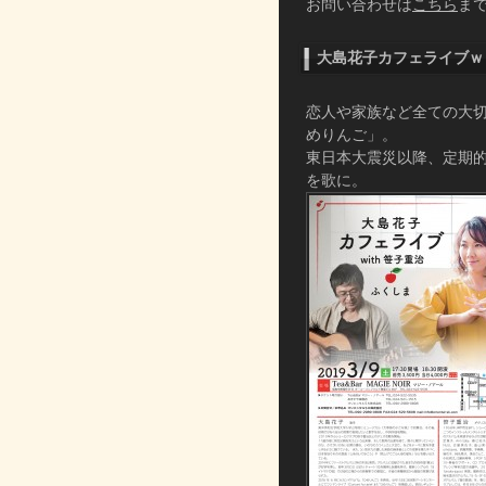
お問い合わせは
こちら
ま
大島花子カフェライブｗｉ
恋人や家族など全ての大
めりんご」。
東日本大震災以降、定期
を歌に。