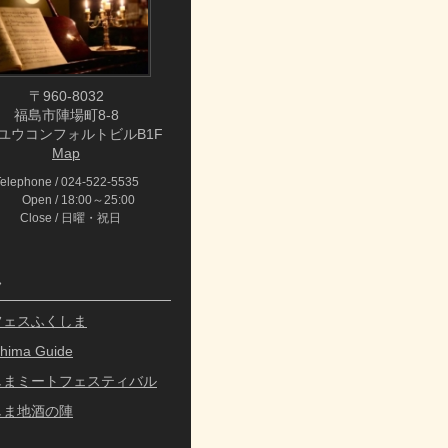
〒960-8032
福島市陣場町8-8
ユウコンフォルトビルB1F
Map
Telephone
024-522-5535
Open
18:00～25:00
Close
日曜・祝日
ク
フェスふくしま
hima Guide
しまミートフェスティバル
しま地酒の陣