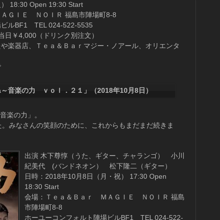
:30 Open 19:30 Start
ＡＧＩＥ ＮＯＩＲ 福島市陣場町8-8
F1 TEL 024-522-5535
当日￥4,000（ドリンク別注文）
たや楽器店、Ｔｅａ＆Ｂａｒマジー・ノアール、オリエンタ
で
úsica～音楽の力 ｖｏｌ．２１」（2018年10月8日）
「音楽の力」。
た。みなさんの笑顔のために、これからもまだまだ続きま
出演 木下尊惇（うた、ギター、チャランゴ） 小川
紀美代 (バンドネオン） 松下隆二（ギター）
日時：2018年10月8日（月・祝） 17:30 Open
18:30 Start
会場：Ｔｅａ＆Ｂａｒ ＭＡＧＩＥ ＮＯＩＲ 福島
市陣場町8-8
ホーユーコンフォルト陣場ビルBF1 TEL 024-522-