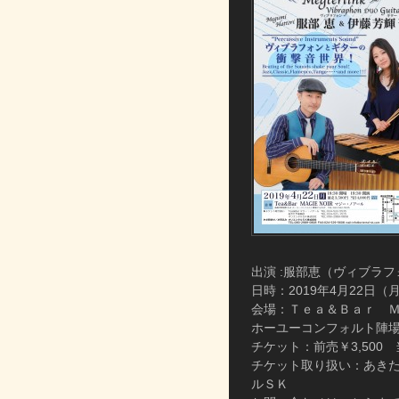
出演 :服部恵（ヴィブラ
日時：2019年4月22日（月） 18
会場：Ｔｅａ＆Ｂａｒ Ｍ
ホーユーコンフォルト陣場ビルB
チケット：前売￥3,500 
チケット取り扱い：あき
ルＳＫ