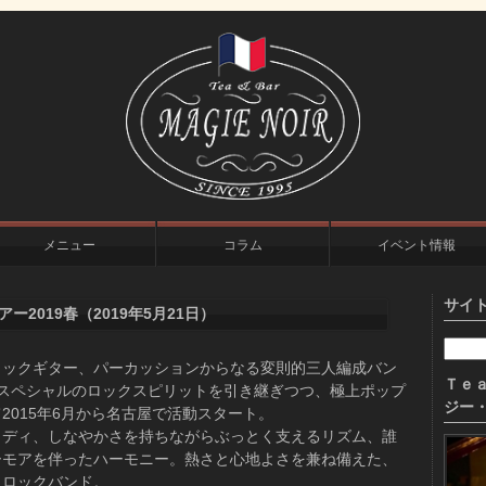
メニュー
コラム
イベント情報
サイ
2019春（2019年5月21日）
リックギター、パーカッションからなる変則的三人編成バン
Ｔｅａ
 スペシャルのロックスピリットを引き継ぎつつ、極上ポップ
ジー・
2015年6月から名古屋で活動スタート。
ロディ、しなやかさを持ちながらぶっとく支えるリズム、誰
ーモアを伴ったハーモニー。熱さと心地よさを兼ね備えた、
トロックバンド。