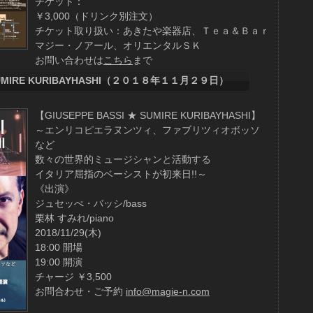
チケット：
￥3,000（ドリンク別注文）
チケット取り扱い：あきたや楽器店、Ｔｅａ＆Ｂａｒ
マジー・ノアール、オリエンタルＳＫ
お問い合わせは
こちら
まで
★ SUMIRE KURIBAYHASHI（２０１８年１１月２９日）
【GIUSEPPE BASSI ★ SUMIRE KURIBAYHASHI】
～エンリコピエラヌンツィ、ファブリツィオボッソ
など
数々の世界的ミュージシャンと活動する
イタリア屈指のベーシストが初来日!!～
《出演》
ジュセッぺ・バッシ/bass
栗林 すみれ/piano
2018/11/29(木)
18:00 開場
19:00 開演
チャージ ￥3,500
お問合わせ・ご予約
info@magie-n.com