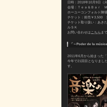
日時：2018年10月9日（火） 18
会場：Ｔｅａ＆Ｂａｒ Ｍ
ホーユーコンフォルト陣場ビルB
チケット：前売￥3,500 
チケット取り扱い：あき
ルＳＫ
お問い合わせは
こちら
ま
「～Poder de la m
2011年6月から始まった
今年で21回目となりまし
す。