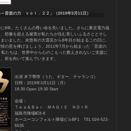
úsica～音楽の力 ｖｏｌ．２２」（2019年3月11日）
、すでに8年。たくさんの尊い命を失いました。さらに東京電力福
る、想像を超える被害が私たちが住む美しいふるさととそし
しまいました。未曾有の大震災から8年目が始まるこの日に、
悼の意を捧げましょう。2011年7月から始まった「音楽の
。私たちは、世界中から心のこもった数えきれないご支援に
り、前を向いて進んでいきます。
出演 木下尊惇（うた、ギター、チャランゴ）
日時：2019年3月11日（月）
18:30 Open 19:30 Start
会場：
Ｔｅａ＆Ｂａｒ ＭＡＧＩＥ ＮＯＩＲ
福島市陣場町8-8
ホーユーコンフォルト陣場ビルBF1 TEL 024-522-
5535