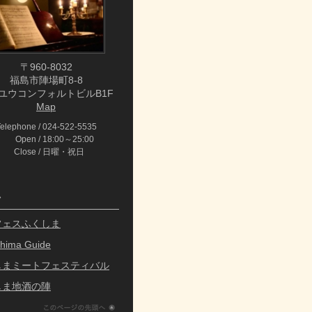
〒960-8032
福島市陣場町8-8
ユウコンフォルトビルB1F
Map
Telephone
024-522-5535
Open
18:00～25:00
Close
日曜・祝日
ク
フェスふくしま
hima Guide
しまミートフェスティバル
しま地酒の陣