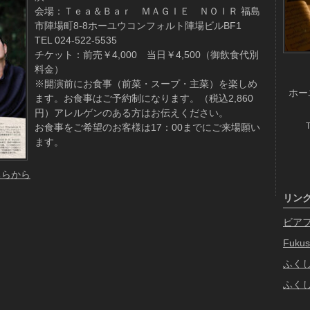
会場：Ｔｅａ＆Ｂａｒ ＭＡＧＩＥ ＮＯＩＲ 福島
市陣場町8-8ホーユウコンフォルト陣場ビルBF1
TEL 024-522-5535
チケット：前売￥4,000 当日￥4,500（御飲食代別
料金）
※開演前にお食事（前菜・スープ・主菜）を楽しめ
ホー
ます。お食事はご予約制になります。（税込2,860
円）アレルゲンのある方はお伝えください。
お食事をご希望のお客様は17：00までにご来場願い
ます。
ちらから
リン
ビア
Fukus
ふく
ふく