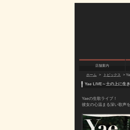
店舗案内
ホーム
>
トピックス
>
Y
Yae LIVE～土の上に生
Yaeの生歌ライブ！
彼女の心温まる深い歌声