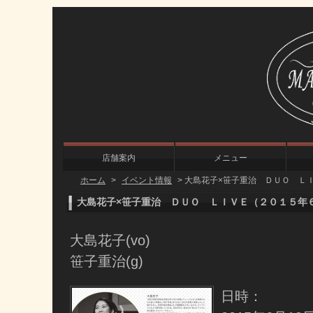
店舗案内
メニュー
ホーム
>
イベント情報
>
大島花子×笹子重治 ＤＵＯ Ｌ
大島花子×笹子重治 ＤＵＯ ＬＩＶＥ（２０１５年
大島花子(vo)
笹子重治(g)
日時：